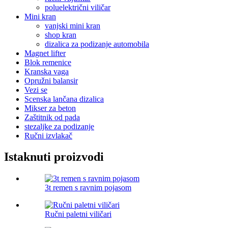
poluelektrični viličar
Mini kran
vanjski mini kran
shop kran
dizalica za podizanje automobila
Magnet lifter
Blok remenice
Kranska vaga
Opružni balansir
Vezi se
Scenska lančana dizalica
Mikser za beton
Zaštitnik od pada
stezaljke za podizanje
Ručni izvlakač
Istaknuti proizvodi
3t remen s ravnim pojasom
Ručni paletni viličari