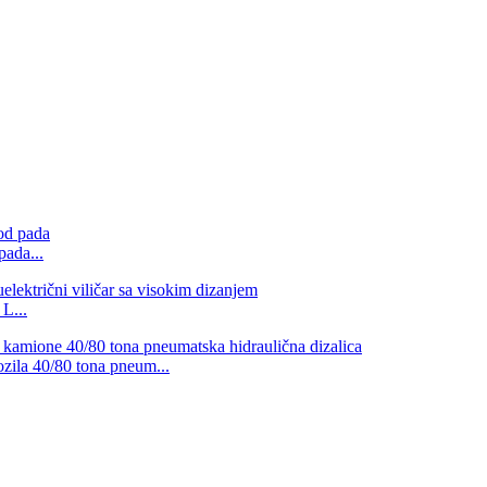
pada...
 L...
ozila 40/80 tona pneum...