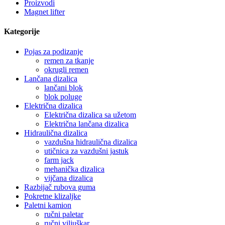
Proizvodi
Magnet lifter
Kategorije
Pojas za podizanje
remen za tkanje
okrugli remen
Lančana dizalica
lančani blok
blok poluge
Električna dizalica
Električna dizalica sa užetom
Električna lančana dizalica
Hidraulična dizalica
vazdušna hidraulična dizalica
utičnica za vazdušni jastuk
farm jack
mehanička dizalica
vijčana dizalica
Razbijač rubova guma
Pokretne klizaljke
Paletni kamion
ručni paletar
ručni viljuškar