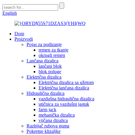
English
Dom
Proizvodi
Pojas za podizanje
remen za tkanje
okrugli remen
Lančana dizalica
lančani blok
blok poluge
Električna dizalica
Električna dizalica sa užetom
Električna lančana dizalica
Hidraulična dizalica
vazdušna hidraulična dizalica
utičnica za vazdušni jastuk
farm jack
mehanička dizalica
vijčana dizalica
Razbijač rubova guma
Pokretne klizaljke