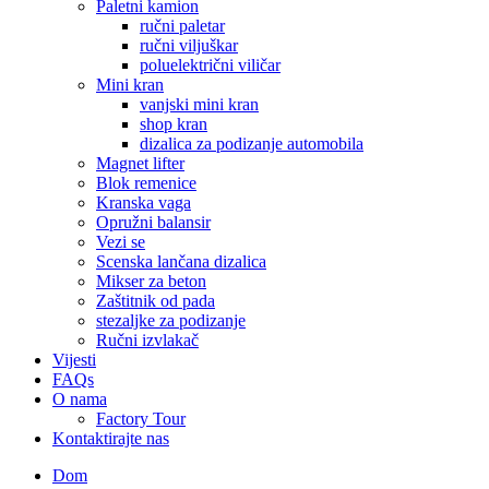
Paletni kamion
ručni paletar
ručni viljuškar
poluelektrični viličar
Mini kran
vanjski mini kran
shop kran
dizalica za podizanje automobila
Magnet lifter
Blok remenice
Kranska vaga
Opružni balansir
Vezi se
Scenska lančana dizalica
Mikser za beton
Zaštitnik od pada
stezaljke za podizanje
Ručni izvlakač
Vijesti
FAQs
O nama
Factory Tour
Kontaktirajte nas
Dom