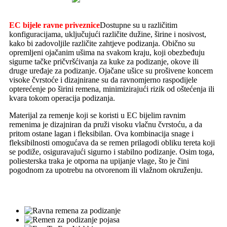
EC bijele ravne priveznice
Dostupne su u različitim
konfiguracijama, uključujući različite dužine, širine i nosivost,
kako bi zadovoljile različite zahtjeve podizanja. Obično su
opremljeni ojačanim ušima na svakom kraju, koji obezbeđuju
sigurne tačke pričvršćivanja za kuke za podizanje, okove ili
druge uređaje za podizanje. Ojačane ušice su prošivene koncem
visoke čvrstoće i dizajnirane su da ravnomjerno raspodijele
opterećenje po širini remena, minimizirajući rizik od oštećenja ili
kvara tokom operacija podizanja.
Materijal za remenje koji se koristi u EC bijelim ravnim
remenima je dizajniran da pruži visoku vlačnu čvrstoću, a da
pritom ostane lagan i fleksibilan. Ova kombinacija snage i
fleksibilnosti omogućava da se remen prilagodi obliku tereta koji
se podiže, osiguravajući sigurno i stabilno podizanje. Osim toga,
poliesterska traka je otporna na upijanje vlage, što je čini
pogodnom za upotrebu na otvorenom ili vlažnom okruženju.