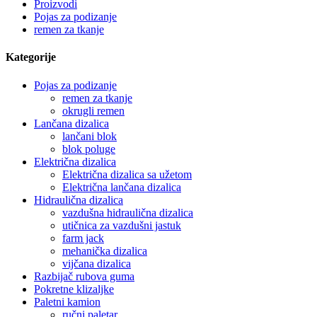
Proizvodi
Pojas za podizanje
remen za tkanje
Kategorije
Pojas za podizanje
remen za tkanje
okrugli remen
Lančana dizalica
lančani blok
blok poluge
Električna dizalica
Električna dizalica sa užetom
Električna lančana dizalica
Hidraulična dizalica
vazdušna hidraulična dizalica
utičnica za vazdušni jastuk
farm jack
mehanička dizalica
vijčana dizalica
Razbijač rubova guma
Pokretne klizaljke
Paletni kamion
ručni paletar