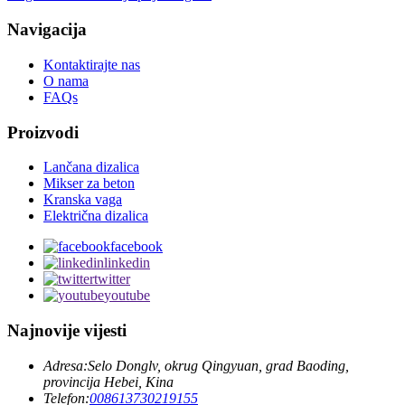
Navigacija
Kontaktirajte nas
O nama
FAQs
Proizvodi
Lančana dizalica
Mikser za beton
Kranska vaga
Električna dizalica
facebook
linkedin
twitter
youtube
Najnovije vijesti
Adresa:
Selo Donglv, okrug Qingyuan, grad Baoding,
provincija Hebei, Kina
Telefon:
008613730219155