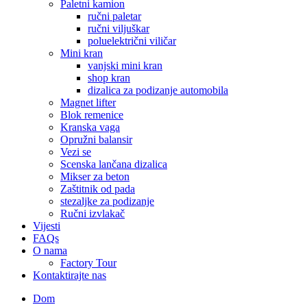
Paletni kamion
ručni paletar
ručni viljuškar
poluelektrični viličar
Mini kran
vanjski mini kran
shop kran
dizalica za podizanje automobila
Magnet lifter
Blok remenice
Kranska vaga
Opružni balansir
Vezi se
Scenska lančana dizalica
Mikser za beton
Zaštitnik od pada
stezaljke za podizanje
Ručni izvlakač
Vijesti
FAQs
O nama
Factory Tour
Kontaktirajte nas
Dom