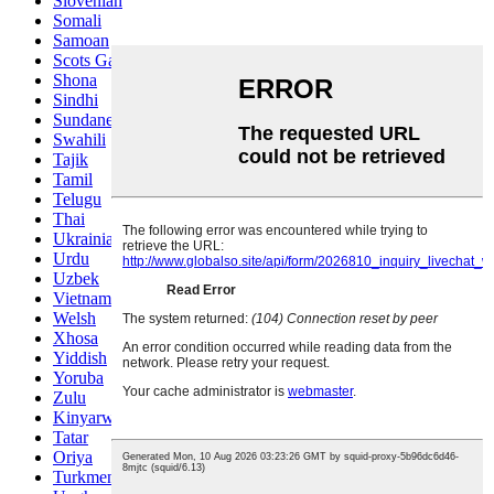
Slovenian
Somali
Samoan
Scots Gaelic
Shona
Sindhi
Sundanese
Swahili
Tajik
Tamil
Telugu
Thai
Ukrainian
Urdu
Uzbek
Vietnamese
Welsh
Xhosa
Yiddish
Yoruba
Zulu
Kinyarwanda
Tatar
Oriya
Turkmen