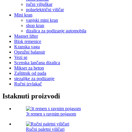
ručni viljuškar
poluelektrični viličar
Mini kran
vanjski mini kran
shop kran
dizalica za podizanje automobila
Magnet lifter
Blok remenice
Kranska vaga
Opružni balansir
Vezi se
Scenska lančana dizalica
Mikser za beton
Zaštitnik od pada
stezaljke za podizanje
Ručni izvlakač
Istaknuti proizvodi
3t remen s ravnim pojasom
Ručni paletni viličari