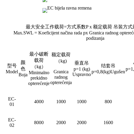
最大安全工作载荷
=方式系数P x 额定载荷 吊装方
Max.SWL = Koeficijent načina rada px Granica radnog opter
podizanja
最小破断
额定载荷
载荷
（
kg)
颜
垂直吊
型号
结套吊
（
kg）
色
p=1 (kg)
p=1
Model
Granica
p=0,8(kg)Ugušen
Minimalno
Uspravno
Boja
radnog
prekidno
opterećenja
opterećenje
EC-
4000
1000
1000
800
01
EC-
8000
2000
2000
1600
02