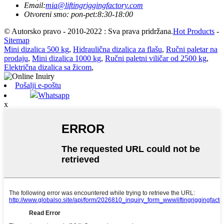
Email:
mia@liftingriggingfactory.com
Otvoreni smo: pon-pet:8:30-18:00
© Autorsko pravo - 2010-2022 : Sva prava pridržana.
Hot Products
-
Sitemap
Mini dizalica 500 kg
,
Hidraulična dizalica za flašu
,
Ručni paletar na
prodaju
,
Mini dizalica 1000 kg
,
Ručni paletni viličar od 2500 kg
,
Električna dizalica sa žicom
,
Pošalji e-poštu
Whatsapp
x