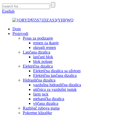
English
Dom
Proizvodi
Pojas za podizanje
remen za tkanje
okrugli remen
Lančana dizalica
lančani blok
blok poluge
Električna dizalica
Električna dizalica sa užetom
Električna lančana dizalica
Hidraulična dizalica
vazdušna hidraulična dizalica
utičnica za vazdušni jastuk
farm jack
mehanička dizalica
vijčana dizalica
Razbijač rubova guma
Pokretne klizaljke